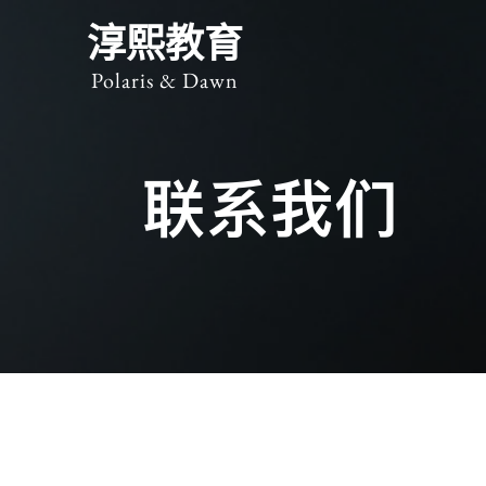
淳熙教育
Polaris & Dawn
联系我们