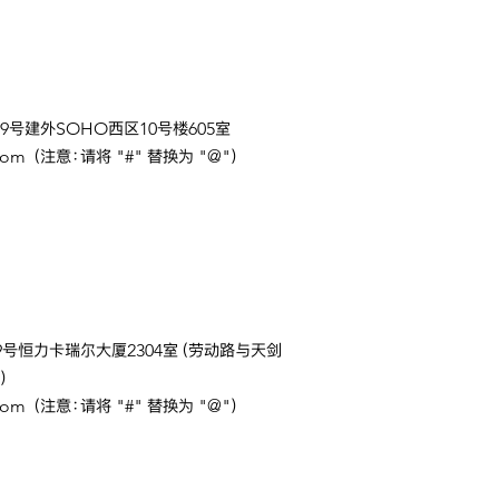
号建外SOHO西区10号楼605室
n.com （注意：请将 "#" 替换为 "@"）
9号恒力卡瑞尔大厦2304室（劳动路与天剑
）
n.com （注意：请将 "#" 替换为 "@"）