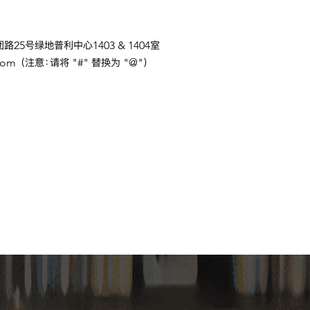
5号绿地普利中心1403 & 1404室
n.com （注意：请将 "#" 替换为 "@"）